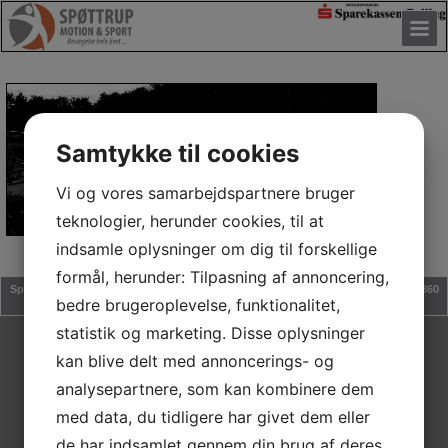
Samtykke til cookies
Vi og vores samarbejdspartnere bruger
teknologier, herunder cookies, til at
indsamle oplysninger om dig til forskellige
formål, herunder: Tilpasning af annoncering,
Spøttrup Motion & Sport | Stadion Alle' 3, Balling | Nørremarken 1, Rødding | 7860
bedre brugeroplevelse, funktionalitet,
Spøttrup
statistik og marketing. Disse oplysninger
kan blive delt med annoncerings- og
analysepartnere, som kan kombinere dem
med data, du tidligere har givet dem eller
de har indsamlet gennem din brug af deres