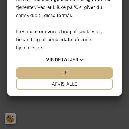
tjenester. Ved at klikke på 'OK' giver du
samtykke til disse formål.
Læs mere om vores brug af cookies og
behandling af persondata på vores
hjemmeside.
VIS
DETALJER
JA
NEJ
OK
JA
NEJ
NØDVENDIGE
PRÆFERENCER
AFVIS ALLE
JA
NEJ
JA
NEJ
MARKETING
STATISTIK