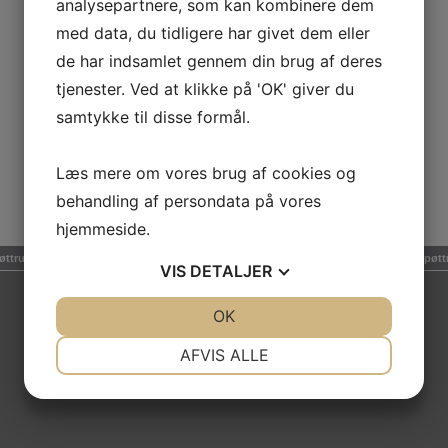
analysepartnere, som kan kombinere dem
med data, du tidligere har givet dem eller
de har indsamlet gennem din brug af deres
tjenester. Ved at klikke på 'OK' giver du
samtykke til disse formål.
Læs mere om vores brug af cookies og
behandling af persondata på vores
hjemmeside.
øttrup Motion & Sport | Stadion Alle' 3, Balling | Nørremarken 1, Rødding | 7860 Spøtt
VIS
DETALJER
JA
NEJ
OK
JA
NEJ
NØDVENDIGE
PRÆFERENCER
AFVIS ALLE
JA
NEJ
JA
NEJ
MARKETING
STATISTIK