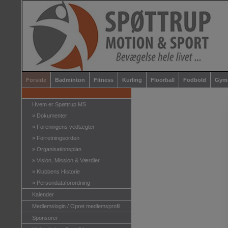
Forside
Badminton
Fitness
Kurling
Floorball
Fodbold
Gymn
Hvem er Spøttrup MS
»
Dokumenter
»
Foreningens vedtægter
»
Forretningsorden
»
Organisationsplan
»
Vision, Mission & Værdier
»
Klubbens Historie
»
Persondataforordning
Kalender
Medlemslogin / Opret medlemsprofil
Sponsorer