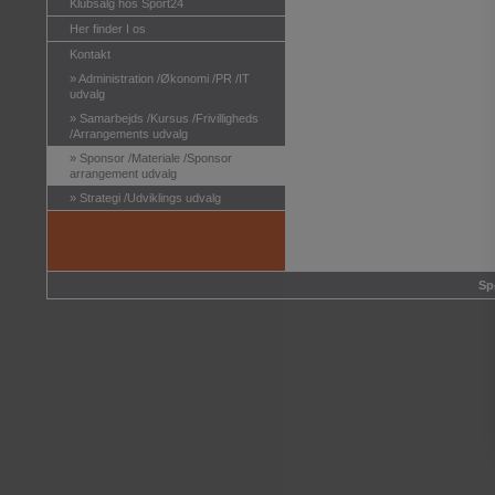
Klubsalg hos Sport24
Her finder I os
Kontakt
»
Administration /Økonomi /PR /IT
udvalg
»
Samarbejds /Kursus /Frivilligheds
/Arrangements udvalg
»
Sponsor /Materiale /Sponsor
arrangement udvalg
»
Strategi /Udviklings udvalg
Sp