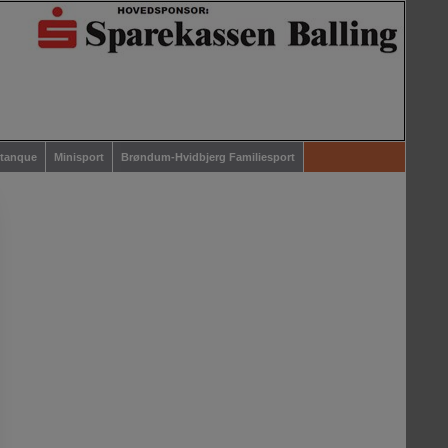
etanque
Minisport
Brøndum-Hvidbjerg Familiesport