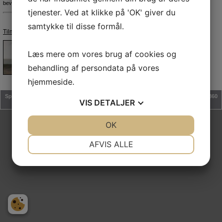
bevægelser.
tjenester. Ved at klikke på 'OK' giver du
samtykke til disse formål.
Tilmelding-og-betaling klik her.
Læs mere om vores brug af cookies og
behandling af persondata på vores
hjemmeside.
Spøttrup Motion & Sport | Stadion Alle' 3, Balling | Nørremarken 1, Rødding | 7860
VIS
DETALJER
Spøttrup
JA
NEJ
OK
JA
NEJ
NØDVENDIGE
PRÆFERENCER
AFVIS ALLE
JA
NEJ
JA
NEJ
MARKETING
STATISTIK