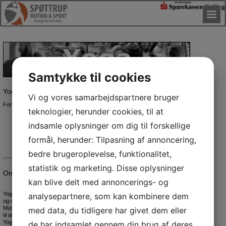
Samtykke til cookies
Yoga for begyndere - Hatha Yoga
Vi og vores samarbejdspartnere bruger
Forbedrer din smidighed, styrke, vejrtrækning, balance og kropsbevidsthed.
teknologier, herunder cookies, til at
Alle kan deltage
indsamle oplysninger om dig til forskellige
Husk egne Yoga Måtter
Hver onsdag kl. 16.30 - 17.30 i gymnastiksalen på VSD-Skolen
formål, herunder: Tilpasning af annoncering,
Rødding, Skolevej 1, 7860 Spøttrup
bedre brugeroplevelse, funktionalitet,
statistik og marketing. Disse oplysninger
Om Yoga:
kan blive delt med annoncerings- og
Yoga generelt er en metode til at betragte dig selv indefra. Kroppen er dit mål
analysepartnere, som kan kombinere dem
og dit redskab.
Musikken hjælper krop og sind til at skabe et fysisk flow og koncentrere sig
med data, du tidligere har givet dem eller
til at have fuld fokus på øvelserne. Alle kan dyrke det uanset alder og form.
Yoga udøves barfodet. Brug bekvemt og kropsnært tøj, der følger kroppens
de har indsamlet gennem din brug af deres