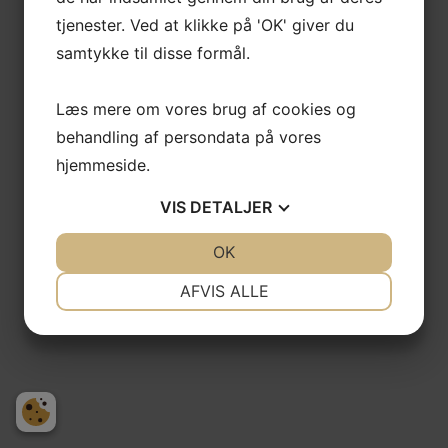
tjenester. Ved at klikke på 'OK' giver du
samtykke til disse formål.
Læs mere om vores brug af cookies og
behandling af persondata på vores
hjemmeside.
VIS
DETALJER
JA
NEJ
OK
JA
NEJ
NØDVENDIGE
PRÆFERENCER
AFVIS ALLE
JA
NEJ
JA
NEJ
MARKETING
STATISTIK