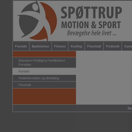
Forside
Badminton
Fitness
Kurling
Floorball
Fodbold
Gymn
Brøndum-Hvidbjerg FamilieSport
Forsiden
Kontakt
Holdinformation og tilmelding
Floorball
Sp