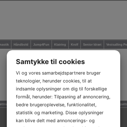
astik
Håndbold
Jump4Fun
Klatring
Krolf
Senior Idræt
Vestsalling P
Samtykke til cookies
Vi og vores samarbejdspartnere bruger
teknologier, herunder cookies, til at
indsamle oplysninger om dig til forskellige
formål, herunder: Tilpasning af annoncering,
bedre brugeroplevelse, funktionalitet,
øttrup Motion & Sport | Stadion Alle' 3, Balling | Nørremarken 1, Rødding | 7860 Spøtt
statistik og marketing. Disse oplysninger
kan blive delt med annoncerings- og