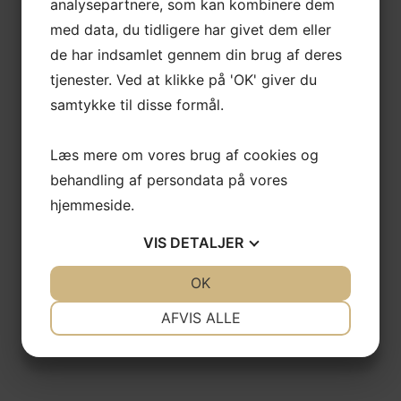
analysepartnere, som kan kombinere dem
med data, du tidligere har givet dem eller
de har indsamlet gennem din brug af deres
tjenester. Ved at klikke på 'OK' giver du
samtykke til disse formål.
Læs mere om vores brug af cookies og
behandling af persondata på vores
hjemmeside.
VIS
DETALJER
JA
NEJ
OK
JA
NEJ
NØDVENDIGE
PRÆFERENCER
AFVIS ALLE
JA
NEJ
JA
NEJ
MARKETING
STATISTIK