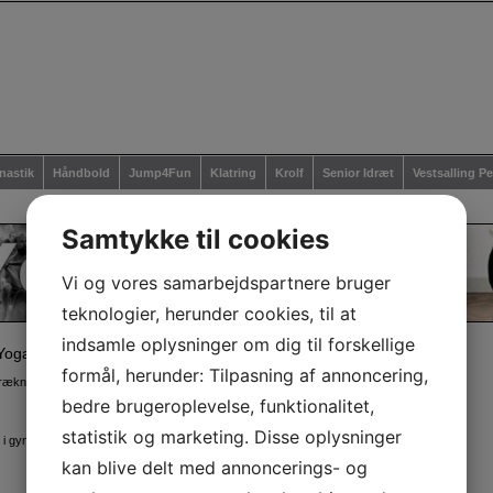
astik
Håndbold
Jump4Fun
Klatring
Krolf
Senior Idræt
Vestsalling P
Samtykke til cookies
Vi og vores samarbejdspartnere bruger
teknologier, herunder cookies, til at
indsamle oplysninger om dig til forskellige
 Yoga
formål, herunder: Tilpasning af annoncering,
trækning, balance og kropsbevidsthed.
bedre brugeroplevelse, funktionalitet,
statistik og marketing. Disse oplysninger
0 i gymnastiksalen på VSD-Skolen Rødding, Skolevej 1, 7860
kan blive delt med annoncerings- og