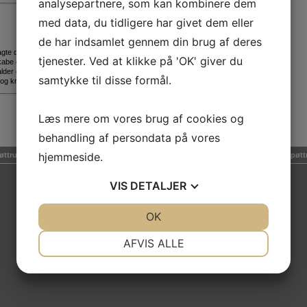
analysepartnere, som kan kombinere dem
med data, du tidligere har givet dem eller
de har indsamlet gennem din brug af deres
gte dig selv indefra. Kroppen er dit mål og dit redskab.
tjenester. Ved at klikke på 'OK' giver du
abe et fysisk flow og koncentrere sig til at have fuld fokus på
alder og form.
samtykke til disse formål.
og kropsnært tøj, der følger kroppens bevægelser.
Læs mere om vores brug af cookies og
behandling af persondata på vores
hjemmeside.
øttrup Motion & Sport | Stadion Alle' 3, Balling | Nørremarken 1, Rødding | 7860 Spøtt
VIS
DETALJER
JA
NEJ
OK
JA
NEJ
NØDVENDIGE
PRÆFERENCER
AFVIS ALLE
JA
NEJ
JA
NEJ
MARKETING
STATISTIK