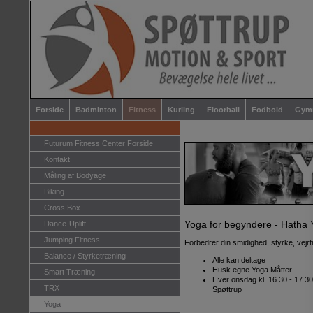
Forside
Badminton
Fitness
Kurling
Floorball
Fodbold
Gymn
Futurum Fitness Center Forside
Kontakt
Måling af Bodyage
Biking
Cross Box
Yoga for begyndere - Hatha
Dance-Uplift
Jumping Fitness
Forbedrer din smidighed, styrke, vejr
Balance / Styrketræning
Alle kan deltage
Husk egne Yoga Måtter
Smart Træning
Hver onsdag kl. 16.30 - 17.3
TRX
Spøttrup
Yoga