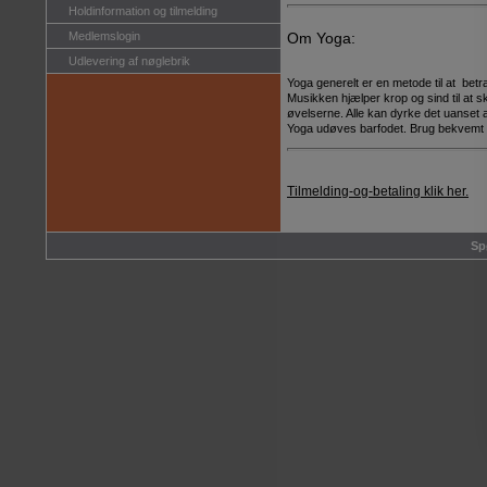
Holdinformation og tilmelding
Medlemslogin
Om Yoga:
Udlevering af nøglebrik
Yoga generelt er en metode til at betra
Musikken hjælper krop og sind til at sk
øvelserne. Alle kan dyrke det uanset 
Yoga udøves barfodet. Brug bekvemt 
Tilmelding-og-betaling klik her.
Sp