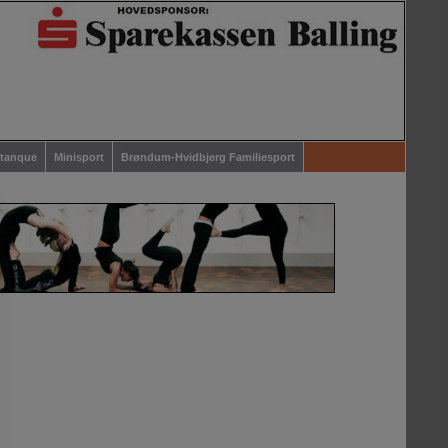
etanque
Minisport
Brøndum-Hvidbjerg Familiesport